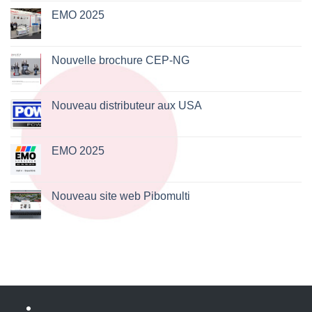
sur
Business
EMO 2025
trip
in
Aucun
India
commentaire
sur
EMO
Nouvelle brochure CEP-NG
2025
Aucun
commentaire
sur
Nouvelle
Nouveau distributeur aux USA
brochure
CEP-
Aucun
NG
commentaire
sur
Nouveau
EMO 2025
distributeur
aux
Aucun
USA
commentaire
sur
EMO
Nouveau site web Pibomulti
2025
Aucun
commentaire
sur
Nouveau
site
web
Pibomulti