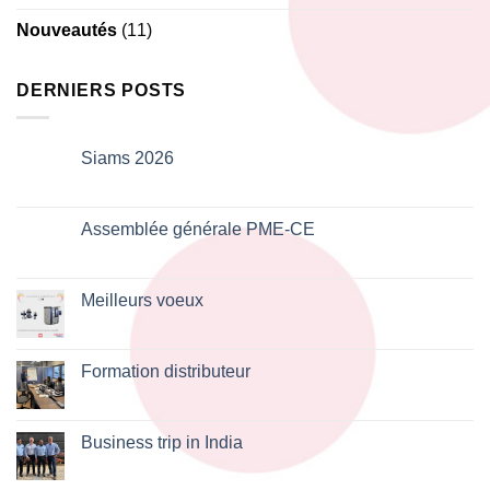
Nouveautés
(11)
DERNIERS POSTS
Siams 2026
Aucun
commentaire
sur
Siams
Assemblée générale PME-CE
2026
Aucun
commentaire
sur
Assemblée
Meilleurs voeux
générale
PME-
Aucun
CE
commentaire
sur
Meilleurs
Formation distributeur
voeux
Aucun
commentaire
sur
Formation
Business trip in India
distributeur
Aucun
commentaire